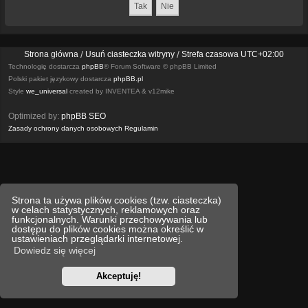
Strona główna
Usuń ciasteczka witryny
Strefa czasowa
UTC+02:00
Technologię dostarcza
phpBB
® Forum Software © phpBB Limited
Polski pakiet językowy dostarcza
phpBB.pl
Style
we_universal
created by INVENTEA & v12mike
Optimized by:
phpBB SEO
Zasady ochrony danych osobowych
Regulamin
Strona ta używa plików cookies (tzw. ciasteczka)
w celach statystycznych, reklamowych oraz
funkcjonalnych. Warunki przechowywania lub
dostępu do plików cookies można określić w
ustawieniach przeglądarki internetowej.
Dowiedz się więcej
Akceptuję!