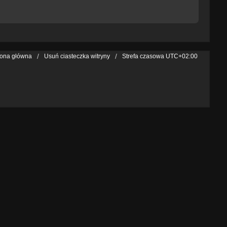
rona główna
Usuń ciasteczka witryny
Strefa czasowa
UTC+02:00