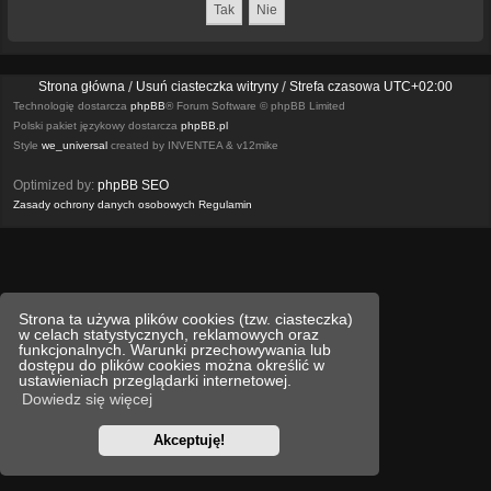
Strona główna
Usuń ciasteczka witryny
Strefa czasowa
UTC+02:00
Technologię dostarcza
phpBB
® Forum Software © phpBB Limited
Polski pakiet językowy dostarcza
phpBB.pl
Style
we_universal
created by INVENTEA & v12mike
Optimized by:
phpBB SEO
Zasady ochrony danych osobowych
Regulamin
Strona ta używa plików cookies (tzw. ciasteczka)
w celach statystycznych, reklamowych oraz
funkcjonalnych. Warunki przechowywania lub
dostępu do plików cookies można określić w
ustawieniach przeglądarki internetowej.
Dowiedz się więcej
Akceptuję!