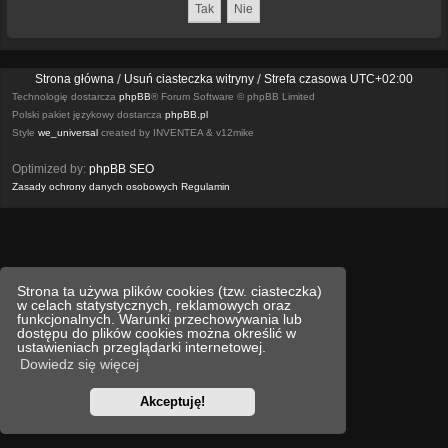
Strona główna
Usuń ciasteczka witryny
Strefa czasowa
UTC+02:00
Technologię dostarcza
phpBB
® Forum Software © phpBB Limited
Polski pakiet językowy dostarcza
phpBB.pl
Style
we_universal
created by INVENTEA & v12mike
Optimized by:
phpBB SEO
Zasady ochrony danych osobowych
Regulamin
Strona ta używa plików cookies (tzw. ciasteczka)
w celach statystycznych, reklamowych oraz
funkcjonalnych. Warunki przechowywania lub
dostępu do plików cookies można określić w
ustawieniach przeglądarki internetowej.
Dowiedz się więcej
Akceptuję!