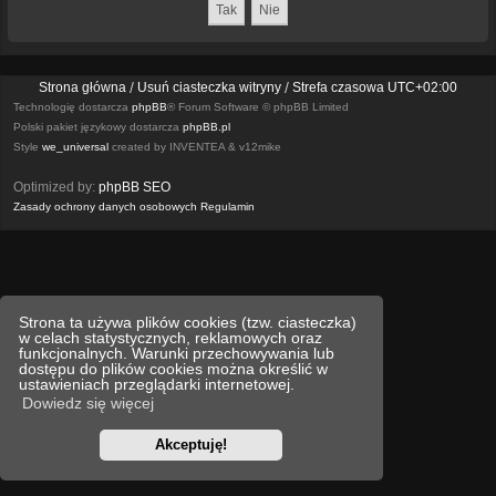
Strona główna
Usuń ciasteczka witryny
Strefa czasowa
UTC+02:00
Technologię dostarcza
phpBB
® Forum Software © phpBB Limited
Polski pakiet językowy dostarcza
phpBB.pl
Style
we_universal
created by INVENTEA & v12mike
Optimized by:
phpBB SEO
Zasady ochrony danych osobowych
Regulamin
Strona ta używa plików cookies (tzw. ciasteczka)
w celach statystycznych, reklamowych oraz
funkcjonalnych. Warunki przechowywania lub
dostępu do plików cookies można określić w
ustawieniach przeglądarki internetowej.
Dowiedz się więcej
Akceptuję!