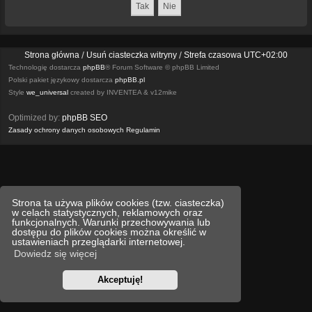
Strona główna
Usuń ciasteczka witryny
Strefa czasowa
UTC+02:00
Technologię dostarcza
phpBB
® Forum Software © phpBB Limited
Polski pakiet językowy dostarcza
phpBB.pl
Style
we_universal
created by INVENTEA & v12mike
Optimized by:
phpBB SEO
Zasady ochrony danych osobowych
Regulamin
Strona ta używa plików cookies (tzw. ciasteczka)
w celach statystycznych, reklamowych oraz
funkcjonalnych. Warunki przechowywania lub
dostępu do plików cookies można określić w
ustawieniach przeglądarki internetowej.
Dowiedz się więcej
Akceptuję!