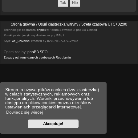
Strona główna
Usuń ciasteczka witryny
Strefa czasowa
UTC+02:00
Technologię dostarcza
phpBB
® Forum Software © phpBB Limited
Polski pakiet językowy dostarcza
phpBB.pl
Style
we_universal
created by INVENTEA & v12mike
Optimized by:
phpBB SEO
Zasady ochrony danych osobowych
Regulamin
Strona ta używa plików cookies (tzw. ciasteczka)
w celach statystycznych, reklamowych oraz
funkcjonalnych. Warunki przechowywania lub
dostępu do plików cookies można określić w
ustawieniach przeglądarki internetowej.
Dowiedz się więcej
Akceptuję!