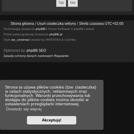
Strona główna
Usuń ciasteczka witryny
Strefa czasowa
UTC+02:00
Technologię dostarcza
phpBB
® Forum Software © phpBB Limited
Polski pakiet językowy dostarcza
phpBB.pl
Style
we_universal
created by INVENTEA & v12mike
Optimized by:
phpBB SEO
Zasady ochrony danych osobowych
Regulamin
Strona ta używa plików cookies (tzw. ciasteczka)
w celach statystycznych, reklamowych oraz
funkcjonalnych. Warunki przechowywania lub
dostępu do plików cookies można określić w
ustawieniach przeglądarki internetowej.
Dowiedz się więcej
Akceptuję!