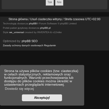
Strona główna
Usuń ciasteczka witryny
Strefa czasowa
UTC+02:00
Technologię dostarcza
phpBB
® Forum Software © phpBB Limited
Polski pakiet językowy dostarcza
phpBB.pl
Style
we_universal
created by INVENTEA & v12mike
Optimized by:
phpBB SEO
Zasady ochrony danych osobowych
Regulamin
Strona ta używa plików cookies (tzw. ciasteczka)
w celach statystycznych, reklamowych oraz
funkcjonalnych. Warunki przechowywania lub
dostępu do plików cookies można określić w
ustawieniach przeglądarki internetowej.
Dowiedz się więcej
Akceptuję!