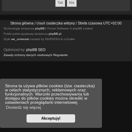
Strona główna
Usuń ciasteczka witryny
Strefa czasowa
UTC+02:00
Technologię dostarcza
phpBB
® Forum Software © phpBB Limited
Polski pakiet językowy dostarcza
phpBB.pl
Style
we_universal
created by INVENTEA & v12mike
Optimized by:
phpBB SEO
Zasady ochrony danych osobowych
Regulamin
Strona ta używa plików cookies (tzw. ciasteczka)
w celach statystycznych, reklamowych oraz
funkcjonalnych. Warunki przechowywania lub
dostępu do plików cookies można określić w
ustawieniach przeglądarki internetowej.
Dowiedz się więcej
Akceptuję!