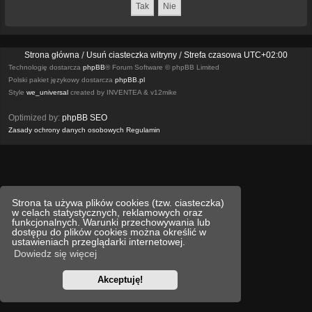
Strona główna
Usuń ciasteczka witryny
Strefa czasowa
UTC+02:00
Technologię dostarcza
phpBB
® Forum Software © phpBB Limited
Polski pakiet językowy dostarcza
phpBB.pl
Style
we_universal
created by INVENTEA & v12mike
Optimized by:
phpBB SEO
Zasady ochrony danych osobowych
Regulamin
Strona ta używa plików cookies (tzw. ciasteczka)
w celach statystycznych, reklamowych oraz
funkcjonalnych. Warunki przechowywania lub
dostępu do plików cookies można określić w
ustawieniach przeglądarki internetowej.
Dowiedz się więcej
Akceptuję!