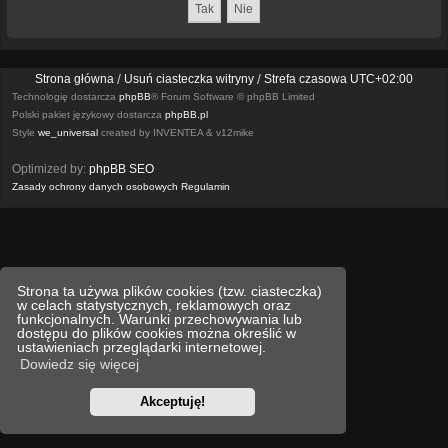
Strona główna
Usuń ciasteczka witryny
Strefa czasowa
UTC+02:00
Technologię dostarcza
phpBB
® Forum Software © phpBB Limited
Polski pakiet językowy dostarcza
phpBB.pl
Style
we_universal
created by INVENTEA & v12mike
Optimized by:
phpBB SEO
Zasady ochrony danych osobowych
Regulamin
Strona ta używa plików cookies (tzw. ciasteczka)
w celach statystycznych, reklamowych oraz
funkcjonalnych. Warunki przechowywania lub
dostępu do plików cookies można określić w
ustawieniach przeglądarki internetowej.
Dowiedz się więcej
Akceptuję!