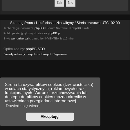
Strona główna
Usuń ciasteczka witryny
Strefa czasowa
UTC+02:00
Technologię dostarcza
phpBB
® Forum Software © phpBB Limited
Polski pakiet językowy dostarcza
phpBB.pl
Style
we_universal
created by INVENTEA & v12mike
Optimized by:
phpBB SEO
Zasady ochrony danych osobowych
Regulamin
Strona ta używa plików cookies (tzw. ciasteczka)
w celach statystycznych, reklamowych oraz
funkcjonalnych. Warunki przechowywania lub
dostępu do plików cookies można określić w
ustawieniach przeglądarki internetowej.
Dowiedz się więcej
Akceptuję!