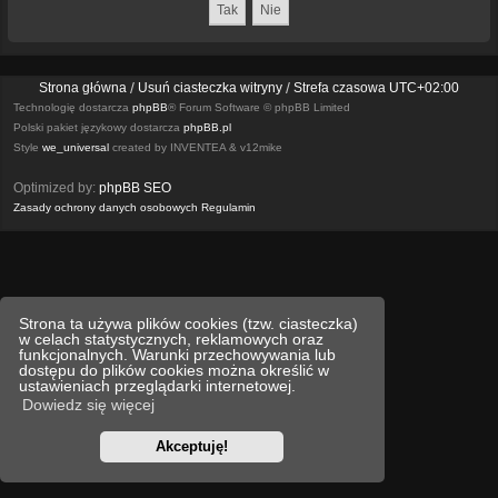
Strona główna
Usuń ciasteczka witryny
Strefa czasowa
UTC+02:00
Technologię dostarcza
phpBB
® Forum Software © phpBB Limited
Polski pakiet językowy dostarcza
phpBB.pl
Style
we_universal
created by INVENTEA & v12mike
Optimized by:
phpBB SEO
Zasady ochrony danych osobowych
Regulamin
Strona ta używa plików cookies (tzw. ciasteczka)
w celach statystycznych, reklamowych oraz
funkcjonalnych. Warunki przechowywania lub
dostępu do plików cookies można określić w
ustawieniach przeglądarki internetowej.
Dowiedz się więcej
Akceptuję!