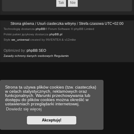
Strona główna
Usuń ciasteczka witryny
Strefa czasowa
UTC+02:00
Technologię dostarcza
phpBB
® Forum Software © phpBB Limited
Polski pakiet językowy dostarcza
phpBB.pl
Style
we_universal
created by INVENTEA & v12mike
Optimized by:
phpBB SEO
Zasady ochrony danych osobowych
Regulamin
Strona ta używa plików cookies (tzw. ciasteczka)
w celach statystycznych, reklamowych oraz
funkcjonalnych. Warunki przechowywania lub
dostępu do plików cookies można określić w
ustawieniach przeglądarki internetowej.
Dowiedz się więcej
Akceptuję!