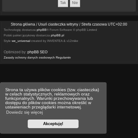
Strona główna
Usuń ciasteczka witryny
Strefa czasowa
UTC+02:00
Technologię dostarcza
phpBB
® Forum Software © phpBB Limited
Polski pakiet językowy dostarcza
phpBB.pl
Style
we_universal
created by INVENTEA & v12mike
Optimized by:
phpBB SEO
Zasady ochrony danych osobowych
Regulamin
Strona ta używa plików cookies (tzw. ciasteczka)
w celach statystycznych, reklamowych oraz
funkcjonalnych. Warunki przechowywania lub
dostępu do plików cookies można określić w
ustawieniach przeglądarki internetowej.
Dowiedz się więcej
Akceptuję!