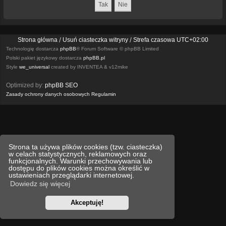
Strona główna
Usuń ciasteczka witryny
Strefa czasowa
UTC+02:00
Technologię dostarcza
phpBB
® Forum Software © phpBB Limited
Polski pakiet językowy dostarcza
phpBB.pl
Style
we_universal
created by INVENTEA & v12mike
Optimized by:
phpBB SEO
Zasady ochrony danych osobowych
Regulamin
Strona ta używa plików cookies (tzw. ciasteczka)
w celach statystycznych, reklamowych oraz
funkcjonalnych. Warunki przechowywania lub
dostępu do plików cookies można określić w
ustawieniach przeglądarki internetowej.
Dowiedz się więcej
Akceptuję!