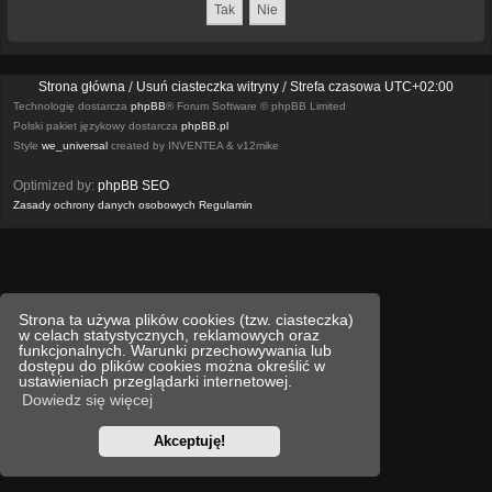
Strona główna
Usuń ciasteczka witryny
Strefa czasowa
UTC+02:00
Technologię dostarcza
phpBB
® Forum Software © phpBB Limited
Polski pakiet językowy dostarcza
phpBB.pl
Style
we_universal
created by INVENTEA & v12mike
Optimized by:
phpBB SEO
Zasady ochrony danych osobowych
Regulamin
Strona ta używa plików cookies (tzw. ciasteczka)
w celach statystycznych, reklamowych oraz
funkcjonalnych. Warunki przechowywania lub
dostępu do plików cookies można określić w
ustawieniach przeglądarki internetowej.
Dowiedz się więcej
Akceptuję!