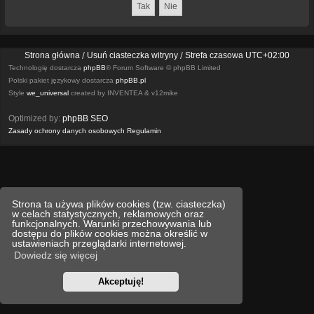
Strona główna
Usuń ciasteczka witryny
Strefa czasowa
UTC+02:00
Technologię dostarcza
phpBB
® Forum Software © phpBB Limited
Polski pakiet językowy dostarcza
phpBB.pl
Style
we_universal
created by INVENTEA & v12mike
Optimized by:
phpBB SEO
Zasady ochrony danych osobowych
Regulamin
Strona ta używa plików cookies (tzw. ciasteczka)
w celach statystycznych, reklamowych oraz
funkcjonalnych. Warunki przechowywania lub
dostępu do plików cookies można określić w
ustawieniach przeglądarki internetowej.
Dowiedz się więcej
Akceptuję!