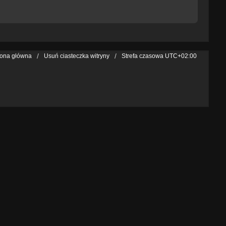
rona główna
Usuń ciasteczka witryny
Strefa czasowa
UTC+02:00