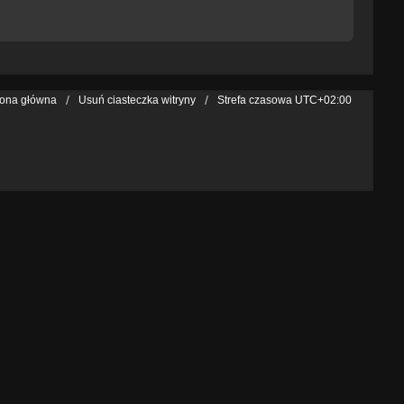
rona główna
Usuń ciasteczka witryny
Strefa czasowa
UTC+02:00