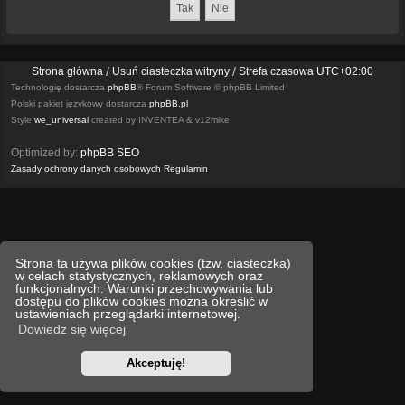
Strona główna
Usuń ciasteczka witryny
Strefa czasowa
UTC+02:00
Technologię dostarcza
phpBB
® Forum Software © phpBB Limited
Polski pakiet językowy dostarcza
phpBB.pl
Style
we_universal
created by INVENTEA & v12mike
Optimized by:
phpBB SEO
Zasady ochrony danych osobowych
Regulamin
Strona ta używa plików cookies (tzw. ciasteczka)
w celach statystycznych, reklamowych oraz
funkcjonalnych. Warunki przechowywania lub
dostępu do plików cookies można określić w
ustawieniach przeglądarki internetowej.
Dowiedz się więcej
Akceptuję!