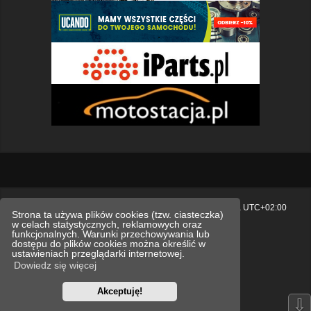
Strona główna
Usuń ciasteczka witryny
Strefa czasowa
UTC+02:00
Strona ta używa plików cookies (tzw. ciasteczka)
w celach statystycznych, reklamowych oraz
Polityka prywatności.
funkcjonalnych. Warunki przechowywania lub
dostępu do plików cookies można określić w
Technologię dostarcza
phpBB
® Forum Software © phpBB Limited
ustawieniach przeglądarki internetowej.
Polski pakiet językowy dostarcza
phpBB.pl
Dowiedz się więcej
Style
we_universal
created by INVENTEA & v12mike
Akceptuję!
Optimized by:
phpBB SEO
⇩
Zasady ochrony danych osobowych
Regulamin