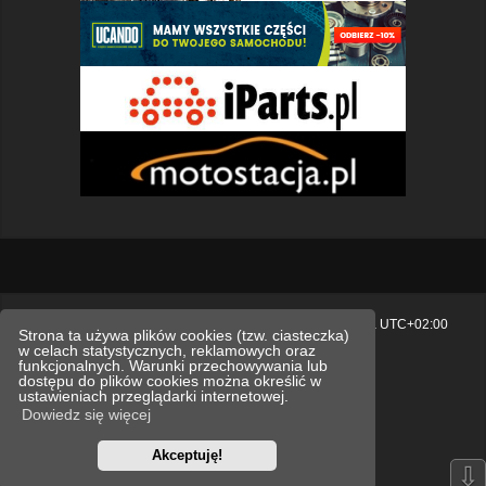
Strona główna
Usuń ciasteczka witryny
Strefa czasowa
UTC+02:00
Strona ta używa plików cookies (tzw. ciasteczka)
w celach statystycznych, reklamowych oraz
Polityka prywatności.
funkcjonalnych. Warunki przechowywania lub
dostępu do plików cookies można określić w
Technologię dostarcza
phpBB
® Forum Software © phpBB Limited
ustawieniach przeglądarki internetowej.
Polski pakiet językowy dostarcza
phpBB.pl
Dowiedz się więcej
Style
we_universal
created by INVENTEA & v12mike
Akceptuję!
Optimized by:
phpBB SEO
⇩
Zasady ochrony danych osobowych
Regulamin