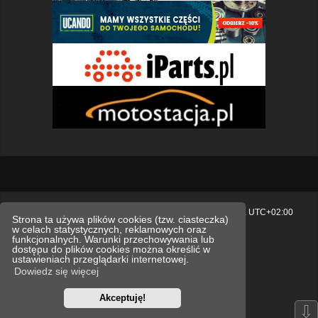
Strona główna
Usuń ciasteczka witryny
Strefa czasowa
UTC+02:00
Strona ta używa plików cookies (tzw. ciasteczka)
w celach statystycznych, reklamowych oraz
Polityka prywatności.
funkcjonalnych. Warunki przechowywania lub
dostępu do plików cookies można określić w
Technologię dostarcza
phpBB
® Forum Software © phpBB Limited
ustawieniach przeglądarki internetowej.
Polski pakiet językowy dostarcza
phpBB.pl
Dowiedz się więcej
Style
we_universal
created by INVENTEA & v12mike
Akceptuję!
Optimized by:
phpBB SEO
⇩
Zasady ochrony danych osobowych
Regulamin