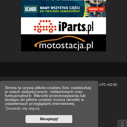
Strona główna
Usuń ciasteczka witryny
Strefa czasowa
UTC+02:00
Strona ta używa plików cookies (tzw. ciasteczka)
w celach statystycznych, reklamowych oraz
Polityka prywatności.
funkcjonalnych. Warunki przechowywania lub
dostępu do plików cookies można określić w
Technologię dostarcza
phpBB
® Forum Software © phpBB Limited
ustawieniach przeglądarki internetowej.
Polski pakiet językowy dostarcza
phpBB.pl
Dowiedz się więcej
Style
we_universal
created by INVENTEA & v12mike
Akceptuję!
Optimized by:
phpBB SEO
⇩
Zasady ochrony danych osobowych
Regulamin