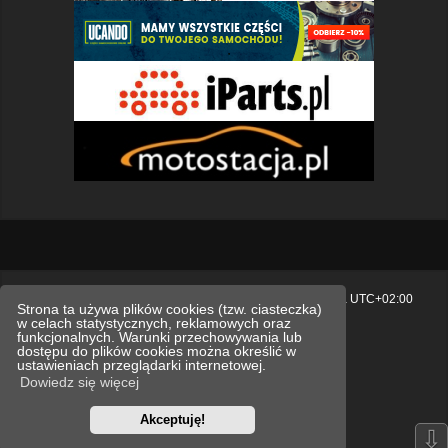
Strona główna
Usuń ciasteczka witryny
Strefa czasowa
UTC+02:00
Strona ta używa plików cookies (tzw. ciasteczka)
w celach statystycznych, reklamowych oraz
Polityka prywatności.
funkcjonalnych. Warunki przechowywania lub
dostępu do plików cookies można określić w
Technologię dostarcza
phpBB
® Forum Software © phpBB Limited
ustawieniach przeglądarki internetowej.
Polski pakiet językowy dostarcza
phpBB.pl
Dowiedz się więcej
Style
we_universal
created by INVENTEA & v12mike
Akceptuję!
Optimized by:
phpBB SEO
⇩
Zasady ochrony danych osobowych
Regulamin