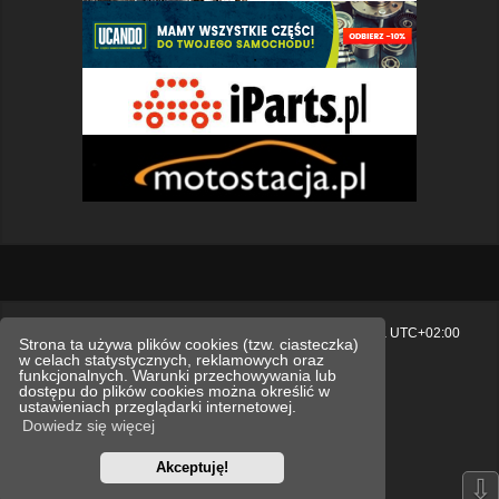
Strona główna
Usuń ciasteczka witryny
Strefa czasowa
UTC+02:00
Strona ta używa plików cookies (tzw. ciasteczka)
w celach statystycznych, reklamowych oraz
Polityka prywatności.
funkcjonalnych. Warunki przechowywania lub
dostępu do plików cookies można określić w
Technologię dostarcza
phpBB
® Forum Software © phpBB Limited
ustawieniach przeglądarki internetowej.
Polski pakiet językowy dostarcza
phpBB.pl
Dowiedz się więcej
Style
we_universal
created by INVENTEA & v12mike
Akceptuję!
Optimized by:
phpBB SEO
⇩
Zasady ochrony danych osobowych
Regulamin