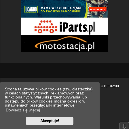
Strona główna
Usuń ciasteczka witryny
Strefa czasowa
UTC+02:00
Strona ta używa plików cookies (tzw. ciasteczka)
w celach statystycznych, reklamowych oraz
Polityka prywatności.
funkcjonalnych. Warunki przechowywania lub
dostępu do plików cookies można określić w
Technologię dostarcza
phpBB
® Forum Software © phpBB Limited
ustawieniach przeglądarki internetowej.
Polski pakiet językowy dostarcza
phpBB.pl
Dowiedz się więcej
Style
we_universal
created by INVENTEA & v12mike
Akceptuję!
Optimized by:
phpBB SEO
⇩
Zasady ochrony danych osobowych
Regulamin