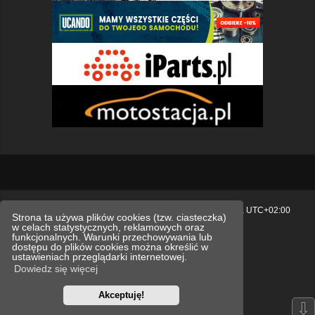
Strona główna
Usuń ciasteczka witryny
Strefa czasowa
UTC+02:00
Strona ta używa plików cookies (tzw. ciasteczka)
w celach statystycznych, reklamowych oraz
Polityka prywatności.
funkcjonalnych. Warunki przechowywania lub
dostępu do plików cookies można określić w
Technologię dostarcza
phpBB
® Forum Software © phpBB Limited
ustawieniach przeglądarki internetowej.
Polski pakiet językowy dostarcza
phpBB.pl
Dowiedz się więcej
Style
we_universal
created by INVENTEA & v12mike
Akceptuję!
Optimized by:
phpBB SEO
⇩
Zasady ochrony danych osobowych
Regulamin