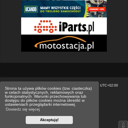
Strona główna
Usuń ciasteczka witryny
Strefa czasowa
UTC+02:00
Strona ta używa plików cookies (tzw. ciasteczka)
w celach statystycznych, reklamowych oraz
Polityka prywatności.
funkcjonalnych. Warunki przechowywania lub
dostępu do plików cookies można określić w
Technologię dostarcza
phpBB
® Forum Software © phpBB Limited
ustawieniach przeglądarki internetowej.
Polski pakiet językowy dostarcza
phpBB.pl
Dowiedz się więcej
Style
we_universal
created by INVENTEA & v12mike
Akceptuję!
Optimized by:
phpBB SEO
⇩
Zasady ochrony danych osobowych
Regulamin