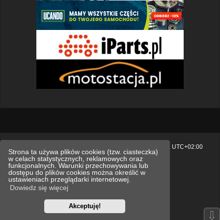
Strona główna
Usuń ciasteczka witryny
Strefa czasowa
UTC+02:00
Strona ta używa plików cookies (tzw. ciasteczka)
w celach statystycznych, reklamowych oraz
Polityka prywatności.
funkcjonalnych. Warunki przechowywania lub
dostępu do plików cookies można określić w
Technologię dostarcza
phpBB
® Forum Software © phpBB Limited
ustawieniach przeglądarki internetowej.
Polski pakiet językowy dostarcza
phpBB.pl
Dowiedz się więcej
Style
we_universal
created by INVENTEA & v12mike
Akceptuję!
Optimized by:
phpBB SEO
⇩
Zasady ochrony danych osobowych
Regulamin