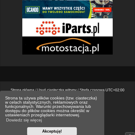
Strona główna
Usuń ciasteczka witryny
Strefa czasowa
UTC+02:00
Strona ta używa plików cookies (tzw. ciasteczka)
Polityka prywatności.
w celach statystycznych, reklamowych oraz
funkcjonalnych. Warunki przechowywania lub
Technologię dostarcza
phpBB
® Forum Software © phpBB Limited
dostępu do plików cookies można określić w
Polski pakiet językowy dostarcza
phpBB.pl
ustawieniach przeglądarki internetowej.
Style
we_universal
created by INVENTEA & v12mike
Dowiedz się więcej
Optimized by:
phpBB SEO
Akceptuję!
Zasady ochrony danych osobowych
Regulamin