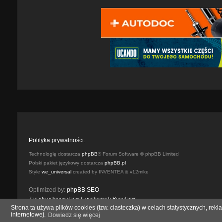
Polityka prywatności.
Technologię dostarcza
phpBB
® Forum Software © phpBB Limited
Polski pakiet językowy dostarcza
phpBB.pl
Style
we_universal
created by INVENTEA & v12mike
Optimized by:
phpBB SEO
Zasady ochrony danych osobowych
Regulamin
Strona ta używa plików cookies (tzw. ciasteczka) w celach statystycznych, r
internetowej.
Dowiedz się więcej