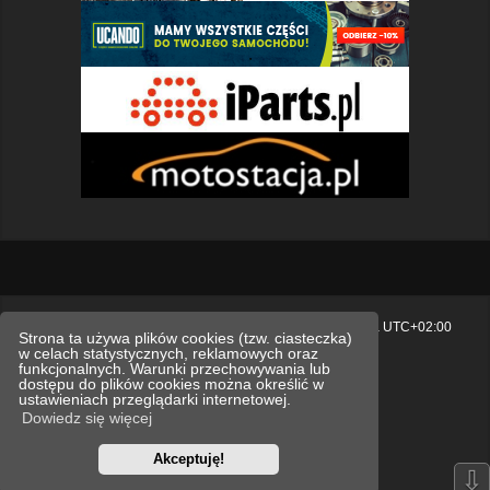
Strona główna
Usuń ciasteczka witryny
Strefa czasowa
UTC+02:00
Strona ta używa plików cookies (tzw. ciasteczka)
w celach statystycznych, reklamowych oraz
Polityka prywatności.
funkcjonalnych. Warunki przechowywania lub
dostępu do plików cookies można określić w
Technologię dostarcza
phpBB
® Forum Software © phpBB Limited
ustawieniach przeglądarki internetowej.
Polski pakiet językowy dostarcza
phpBB.pl
Dowiedz się więcej
Style
we_universal
created by INVENTEA & v12mike
Akceptuję!
Optimized by:
phpBB SEO
⇩
Zasady ochrony danych osobowych
Regulamin