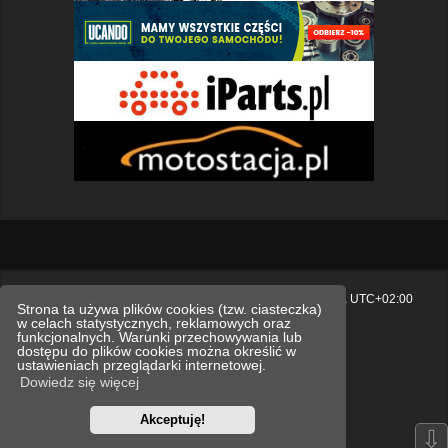
Strona główna
Usuń ciasteczka witryny
Strefa czasowa
UTC+02:00
Strona ta używa plików cookies (tzw. ciasteczka)
w celach statystycznych, reklamowych oraz
Polityka prywatności.
funkcjonalnych. Warunki przechowywania lub
dostępu do plików cookies można określić w
Technologię dostarcza
phpBB
® Forum Software © phpBB Limited
ustawieniach przeglądarki internetowej.
Polski pakiet językowy dostarcza
phpBB.pl
Dowiedz się więcej
Style
we_universal
created by INVENTEA & v12mike
Akceptuję!
Optimized by:
phpBB SEO
⇩
Zasady ochrony danych osobowych
Regulamin