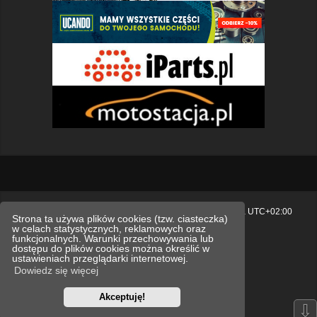
Strona główna
Usuń ciasteczka witryny
Strefa czasowa
UTC+02:00
Strona ta używa plików cookies (tzw. ciasteczka)
w celach statystycznych, reklamowych oraz
Polityka prywatności.
funkcjonalnych. Warunki przechowywania lub
dostępu do plików cookies można określić w
Technologię dostarcza
phpBB
® Forum Software © phpBB Limited
ustawieniach przeglądarki internetowej.
Polski pakiet językowy dostarcza
phpBB.pl
Dowiedz się więcej
Style
we_universal
created by INVENTEA & v12mike
Akceptuję!
Optimized by:
phpBB SEO
⇩
Zasady ochrony danych osobowych
Regulamin