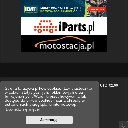
Strona główna
Usuń ciasteczka witryny
Strefa czasowa
UTC+02:00
Strona ta używa plików cookies (tzw. ciasteczka)
w celach statystycznych, reklamowych oraz
Polityka prywatności.
funkcjonalnych. Warunki przechowywania lub
dostępu do plików cookies można określić w
Technologię dostarcza
phpBB
® Forum Software © phpBB Limited
ustawieniach przeglądarki internetowej.
Polski pakiet językowy dostarcza
phpBB.pl
Dowiedz się więcej
Style
we_universal
created by INVENTEA & v12mike
Akceptuję!
Optimized by:
phpBB SEO
⇩
Zasady ochrony danych osobowych
Regulamin