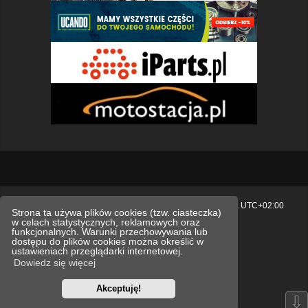
Strona główna
Usuń ciasteczka witryny
Strefa czasowa
UTC+02:00
Strona ta używa plików cookies (tzw. ciasteczka)
w celach statystycznych, reklamowych oraz
Polityka prywatności.
funkcjonalnych. Warunki przechowywania lub
dostępu do plików cookies można określić w
Technologię dostarcza
phpBB
® Forum Software © phpBB Limited
ustawieniach przeglądarki internetowej.
Polski pakiet językowy dostarcza
phpBB.pl
Dowiedz się więcej
Style
we_universal
created by INVENTEA & v12mike
Akceptuję!
Optimized by:
phpBB SEO
⇩
Zasady ochrony danych osobowych
Regulamin