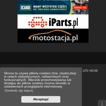
Strona główna
Usuń ciasteczka witryny
Strefa czasowa
UTC+02:00
Strona ta używa plików cookies (tzw. ciasteczka)
w celach statystycznych, reklamowych oraz
Polityka prywatności.
funkcjonalnych. Warunki przechowywania lub
dostępu do plików cookies można określić w
Technologię dostarcza
phpBB
® Forum Software © phpBB Limited
ustawieniach przeglądarki internetowej.
Polski pakiet językowy dostarcza
phpBB.pl
Dowiedz się więcej
Style
we_universal
created by INVENTEA & v12mike
Akceptuję!
Optimized by:
phpBB SEO
⇩
Zasady ochrony danych osobowych
Regulamin