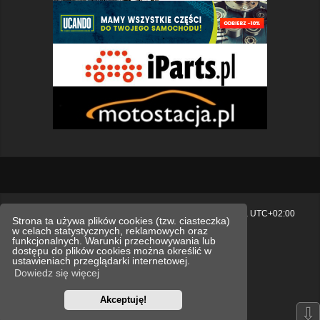
Strona główna
Usuń ciasteczka witryny
Strefa czasowa
UTC+02:00
Strona ta używa plików cookies (tzw. ciasteczka)
w celach statystycznych, reklamowych oraz
Polityka prywatności.
funkcjonalnych. Warunki przechowywania lub
dostępu do plików cookies można określić w
Technologię dostarcza
phpBB
® Forum Software © phpBB Limited
ustawieniach przeglądarki internetowej.
Polski pakiet językowy dostarcza
phpBB.pl
Dowiedz się więcej
Style
we_universal
created by INVENTEA & v12mike
Akceptuję!
Optimized by:
phpBB SEO
⇩
Zasady ochrony danych osobowych
Regulamin