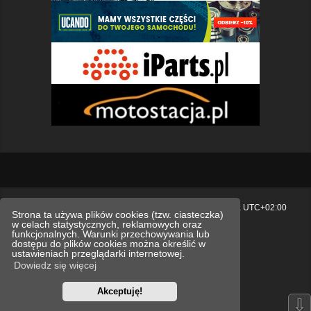
Strona główna
Usuń ciasteczka witryny
Strefa czasowa
UTC+02:00
Strona ta używa plików cookies (tzw. ciasteczka)
w celach statystycznych, reklamowych oraz
Polityka prywatności.
funkcjonalnych. Warunki przechowywania lub
dostępu do plików cookies można określić w
Technologię dostarcza
phpBB
® Forum Software © phpBB Limited
ustawieniach przeglądarki internetowej.
Polski pakiet językowy dostarcza
phpBB.pl
Dowiedz się więcej
Style
we_universal
created by INVENTEA & v12mike
Akceptuję!
Optimized by:
phpBB SEO
⇩
Zasady ochrony danych osobowych
Regulamin