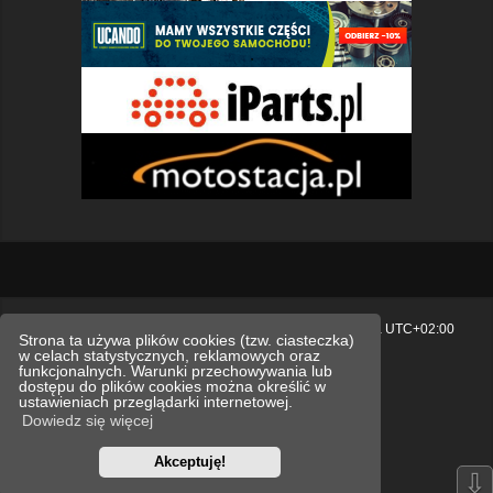
Strona główna
Usuń ciasteczka witryny
Strefa czasowa
UTC+02:00
Strona ta używa plików cookies (tzw. ciasteczka)
w celach statystycznych, reklamowych oraz
Polityka prywatności.
funkcjonalnych. Warunki przechowywania lub
dostępu do plików cookies można określić w
Technologię dostarcza
phpBB
® Forum Software © phpBB Limited
ustawieniach przeglądarki internetowej.
Polski pakiet językowy dostarcza
phpBB.pl
Dowiedz się więcej
Style
we_universal
created by INVENTEA & v12mike
Akceptuję!
Optimized by:
phpBB SEO
⇩
Zasady ochrony danych osobowych
Regulamin