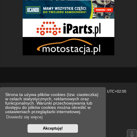
Strona główna
Usuń ciasteczka witryny
Strefa czasowa
UTC+02:00
Strona ta używa plików cookies (tzw. ciasteczka)
w celach statystycznych, reklamowych oraz
Polityka prywatności.
funkcjonalnych. Warunki przechowywania lub
dostępu do plików cookies można określić w
Technologię dostarcza
phpBB
® Forum Software © phpBB Limited
ustawieniach przeglądarki internetowej.
Polski pakiet językowy dostarcza
phpBB.pl
Dowiedz się więcej
Style
we_universal
created by INVENTEA & v12mike
Akceptuję!
Optimized by:
phpBB SEO
⇩
Zasady ochrony danych osobowych
Regulamin