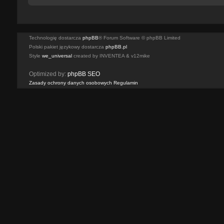
Technologię dostarcza
phpBB
® Forum Software © phpBB Limited
Polski pakiet językowy dostarcza
phpBB.pl
Style
we_universal
created by INVENTEA & v12mike
Optimized by:
phpBB SEO
Zasady ochrony danych osobowych
Regulamin