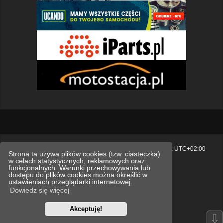
Strona główna
Usuń ciasteczka witryny
Strefa czasowa
UTC+02:00
Strona ta używa plików cookies (tzw. ciasteczka)
w celach statystycznych, reklamowych oraz
Polityka prywatności.
funkcjonalnych. Warunki przechowywania lub
dostępu do plików cookies można określić w
Technologię dostarcza
phpBB
® Forum Software © phpBB Limited
ustawieniach przeglądarki internetowej.
Polski pakiet językowy dostarcza
phpBB.pl
Dowiedz się więcej
Style
we_universal
created by INVENTEA & v12mike
Akceptuję!
Optimized by:
phpBB SEO
⇩
Zasady ochrony danych osobowych
Regulamin