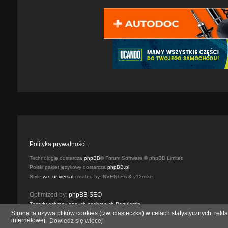
Polityka prywatności.
Technologię dostarcza
phpBB
® Forum Software © phpBB Limited
Polski pakiet językowy dostarcza
phpBB.pl
Style
we_universal
created by INVENTEA & v12mike
Optimized by:
phpBB SEO
Zasady ochrony danych osobowych
Regulamin
Strona ta używa plików cookies (tzw. ciasteczka) w celach statystycznych, r
internetowej.
Dowiedz się więcej