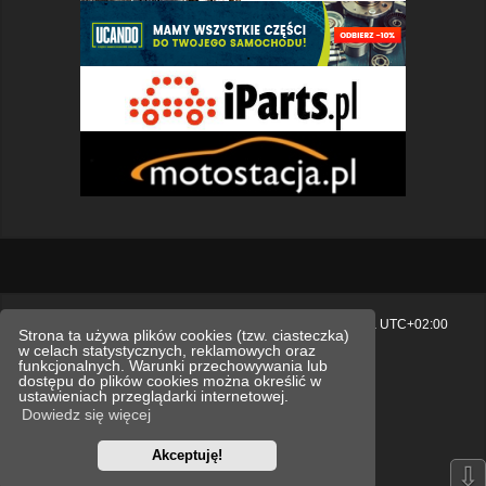
Strona główna
Usuń ciasteczka witryny
Strefa czasowa
UTC+02:00
Strona ta używa plików cookies (tzw. ciasteczka)
w celach statystycznych, reklamowych oraz
Polityka prywatności.
funkcjonalnych. Warunki przechowywania lub
dostępu do plików cookies można określić w
Technologię dostarcza
phpBB
® Forum Software © phpBB Limited
ustawieniach przeglądarki internetowej.
Polski pakiet językowy dostarcza
phpBB.pl
Dowiedz się więcej
Style
we_universal
created by INVENTEA & v12mike
Akceptuję!
Optimized by:
phpBB SEO
⇩
Zasady ochrony danych osobowych
Regulamin