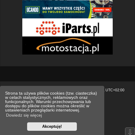
Strona główna
Usuń ciasteczka witryny
Strefa czasowa
UTC+02:00
Strona ta używa plików cookies (tzw. ciasteczka)
w celach statystycznych, reklamowych oraz
Polityka prywatności.
funkcjonalnych. Warunki przechowywania lub
dostępu do plików cookies można określić w
Technologię dostarcza
phpBB
® Forum Software © phpBB Limited
ustawieniach przeglądarki internetowej.
Polski pakiet językowy dostarcza
phpBB.pl
Dowiedz się więcej
Style
we_universal
created by INVENTEA & v12mike
Akceptuję!
Optimized by:
phpBB SEO
⇩
Zasady ochrony danych osobowych
Regulamin