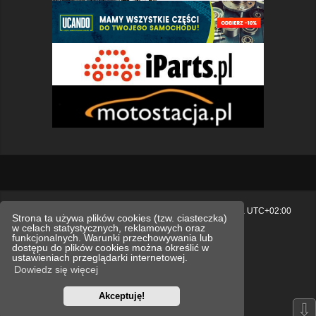
Strona główna
Usuń ciasteczka witryny
Strefa czasowa
UTC+02:00
Strona ta używa plików cookies (tzw. ciasteczka)
w celach statystycznych, reklamowych oraz
Polityka prywatności.
funkcjonalnych. Warunki przechowywania lub
dostępu do plików cookies można określić w
Technologię dostarcza
phpBB
® Forum Software © phpBB Limited
ustawieniach przeglądarki internetowej.
Polski pakiet językowy dostarcza
phpBB.pl
Dowiedz się więcej
Style
we_universal
created by INVENTEA & v12mike
Akceptuję!
Optimized by:
phpBB SEO
⇩
Zasady ochrony danych osobowych
Regulamin